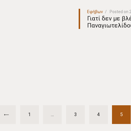
Εφήβων
Posted on
Γιατί δεν με βλ
Παναγιωτελίδο
PAGE
1
…
PAGE
3
PAGE
4
PAG
5