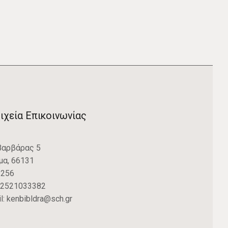
ιχεία Επικοινωνίας
Βαρβάρας 5
μα, 66131
: 256
2521033382
l:
kenbibldra@sch.gr