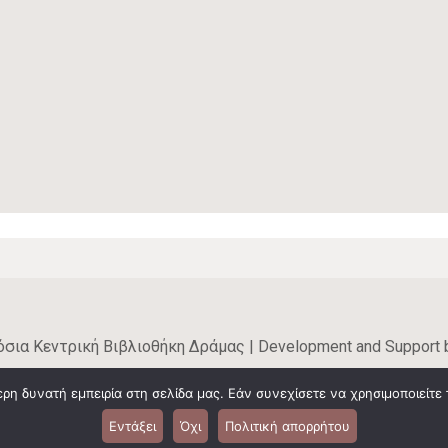
σια Κεντρική Βιβλιοθήκη Δράμας | Development and Support
ίδας διατίθεται με άδεια
Creative Commons CC BY 4.0
, εκτός
η δυνατή εμπειρία στη σελίδα μας. Εάν συνεχίσετε να χρησιμοποιείτε 
Εντάξει
Όχι
Πολιτική απορρήτου