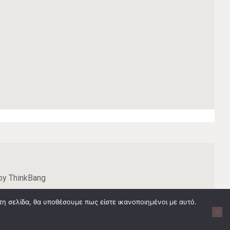
 by
ThinkBang
 αν αναφέρεται διαφορετικά.
τη σελίδα, θα υποθέσουμε πως είστε ικανοποιημένοι με αυτό.