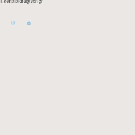
l:
kenbibldra@sch.gr