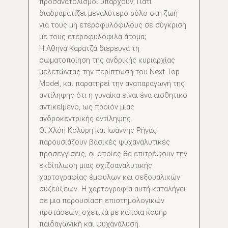
προσανατολισμοί υπάρχουν; Γιατί
διαδραματίζει μεγαλύτερο ρόλο στη ζωή
για τους μη ετεροφυλόφιλους σε σύγκριση
με τους ετεροφυλόφιλα άτομα;
Η Αθηνά Καρατζά διερευνά τη
σωματοποίηση της ανδρικής κυριαρχίας
μελετώντας την περίπτωση του Next Top
Model, και παρατηρεί την αναπαραγωγή της
αντίληψης ότι η γυναίκα είναι ένα αισθητικό
αντικείμενο, ως προϊόν μιας
ανδροκεντρικής αντίληψης.
Οι Χλόη Κολύρη και Ιωάννης Ρήγας
παρουσιάζουν βασικές ψυχαναλυτικές
προσεγγίσεις, οι οποίες θα επιτρέψουν την
εκδίπλωση μιας σχιζοαναλυτικής
χαρτογραφίας έμφυλων και σεξουαλικών
συζεύξεων. Η χαρτογραφία αυτή καταλήγει
σε μια παρουσίαση επιστημολογικών
προτάσεων, σχετικά με κάποια κουήρ
παιδαγωγική και ψυχανάλυση.