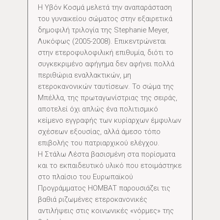
Η Υβόν Κοσμά μελετά την αναπαράσταση
του γυναικείου σώματος στην εξαιρετικά
δημοφιλή τριλογία της Stephanie Meyer,
Λυκόφως (2005-2008). Επικεντρώνεται
στην ετεροφυλοφιλική επιθυμία, διότι το
συγκεκριμένο αφήγημα δεν αφήνει πολλά
περιθώρια εναλλακτικών, μη
ετεροκανονικών ταυτίσεων. Το σώμα της
Μπέλλα, της πρωταγωνίστριας της σειράς,
αποτελεί όχι απλώς ένα πολιτισμικό
κείμενο εγγραφής των κυρίαρχων έμφυλων
σχέσεων εξουσίας, αλλά άμεσο τόπο
επιβολής του πατριαρχικού ελέγχου.
Η Στάλω Λέστα βασισμένη στα πορίσματα
και το εκπαιδευτικό υλικό που ετοιμάστηκε
στο πλαίσιο του Ευρωπαϊκού
Προγράμματος ΗΟΜΒΑΤ παρουσιάζει τις
βαθιά ριζωμένες ετεροκανονικές
αντιλήψεις στις κοινωνικές «νόρμες» της