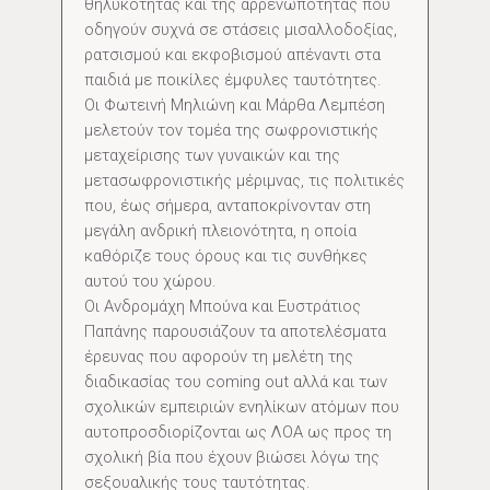
θηλυκότητας και της αρρενωπότητας που
οδηγούν συχνά σε στάσεις μισαλλοδοξίας,
ρατσισμού και εκφοβισμού απέναντι στα
παιδιά με ποικίλες έμφυλες ταυτότητες.
Οι Φωτεινή Μηλιώνη και Μάρθα Λεμπέση
μελετούν τον τομέα της σωφρονιστικής
μεταχείρισης των γυναικών και της
μετασωφρονιστικής μέριμνας, τις πολιτικές
που, έως σήμερα, ανταποκρίνονταν στη
μεγάλη ανδρική πλειονότητα, η οποία
καθόριζε τους όρους και τις συνθήκες
αυτού του χώρου.
Οι Ανδρομάχη Μπούνα και Ευστράτιος
Παπάνης παρουσιάζουν τα αποτελέσματα
έρευνας που αφορούν τη μελέτη της
διαδικασίας του coming out αλλά και των
σχολικών εμπειριών ενηλίκων ατόμων που
αυτοπροσδιορίζονται ως ΛΟΑ ως προς τη
σχολική βία που έχουν βιώσει λόγω της
σεξουαλικής τους ταυτότητας.