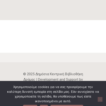
© 2025 Δημόσια Κεντρική Βιβλιοθήκη
Δράμας | Development and Support by
ThinkBang
Χρησιμοποιούμε cookies για να σας προσφέρουμε την
καλύτερη δυνατή εμπειρία στη σελίδα μας. Εάν συνεχίσετε να
Το περιεχόμενο της ιστοσελίδας
χρησιμοποιείτε τη σελίδα, θα υποθέσουμε πως είστε
διατίθεται με άδεια
Creative Commons
ικανοποιημένοι με αυτό.
CC BY 4.0
, εκτός αν αναφέρεται